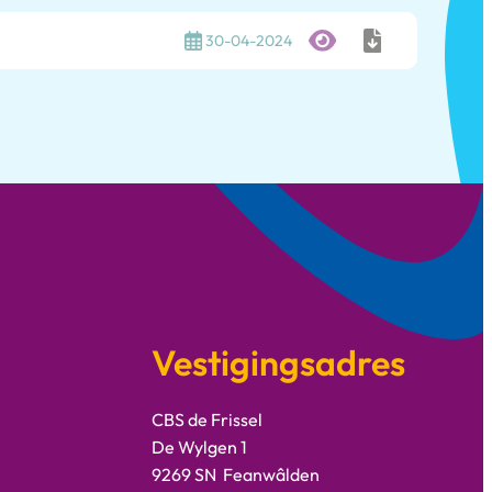
30-04-2024
Vestigingsadres
CBS de Frissel
De Wylgen 1
9269 SN Feanwâlden