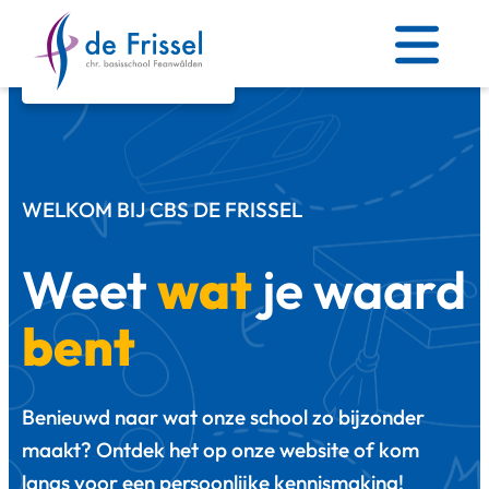
Skip
to
content
WELKOM BIJ CBS DE FRISSEL
Weet
wat
je waard
bent
Benieuwd naar wat onze school zo bijzonder
maakt? Ontdek het op onze website of kom
langs voor een persoonlijke kennismaking!